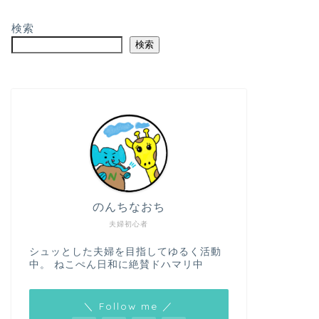
検索
検索
のんちなおち
夫婦初心者
シュッとした夫婦を目指してゆるく活動
中。 ねこぺん日和に絶賛ドハマリ中
＼ Follow me ／