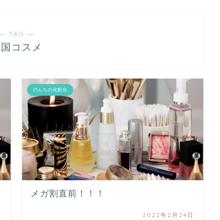
― TAG ―
韓国コスメ
のんちの化粧台
メガ割直前！！！
日
2022年2月24日