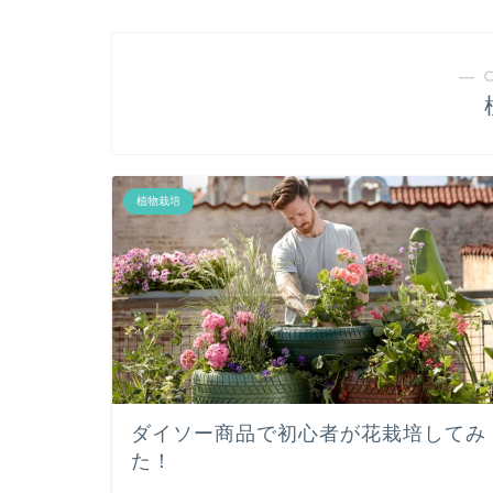
― 
植物栽培
ダイソー商品で初心者が花栽培してみ
た！