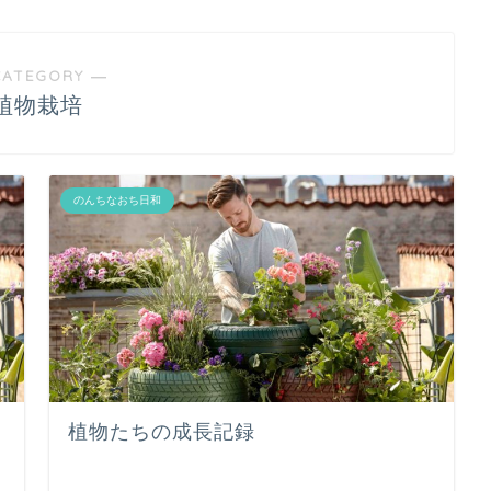
CATEGORY ―
植物栽培
のんちなおち日和
植物たちの成長記録