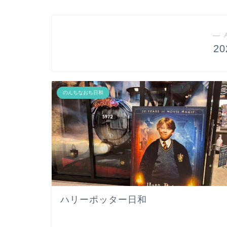
― 
2
のんちなおち日和
ハリーポッター日和