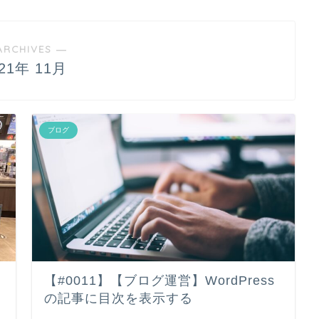
ARCHIVES ―
021年 11月
ブログ
【#0011】【ブログ運営】WordPress
の記事に目次を表示する