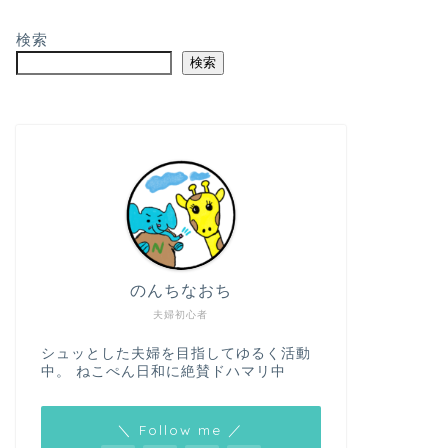
検索
検索
のんちなおち
夫婦初心者
シュッとした夫婦を目指してゆるく活動
中。 ねこぺん日和に絶賛ドハマリ中
＼ Follow me ／