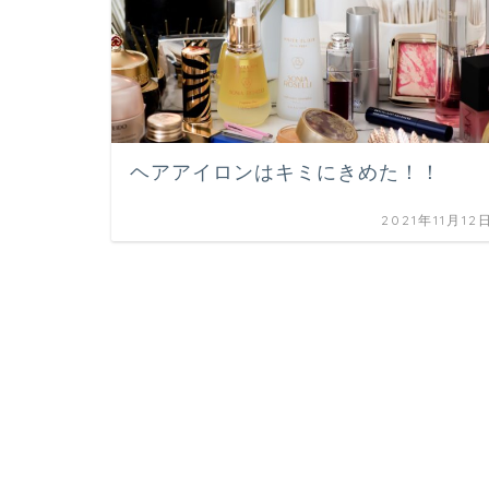
ヘアアイロンはキミにきめた！！
2021年11月12