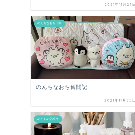
2021年11月27
のんちなおち日和
のんちなおち奮闘記
2021年11月25
のんちの化粧台