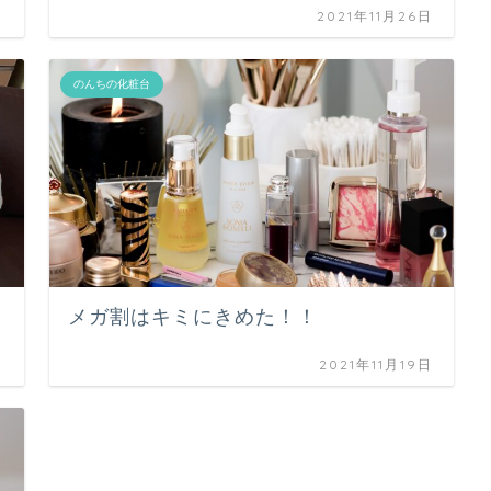
日
2021年11月26日
のんちの化粧台
メガ割はキミにきめた！！
日
2021年11月19日