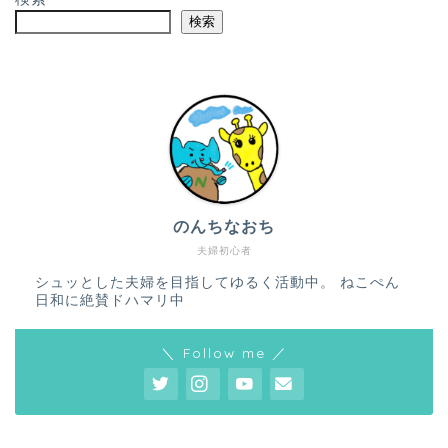
検索
のんちなおち
夫婦初心者
シュッとした夫婦を目指してゆるく活動中。 ねこぺん
日和に絶賛ドハマリ中
＼ Follow me ／
ホーム
プロフィール