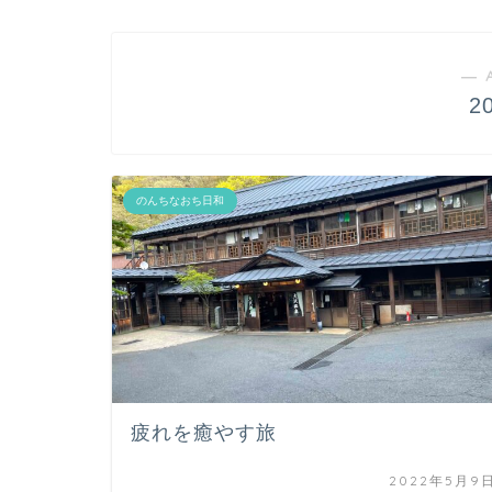
― 
2
のんちなおち日和
疲れを癒やす旅
2022年5月9