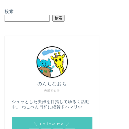
検索
検索
のんちなおち
夫婦初心者
シュッとした夫婦を目指してゆるく活動
中。 ねこぺん日和に絶賛ドハマリ中
＼ Follow me ／