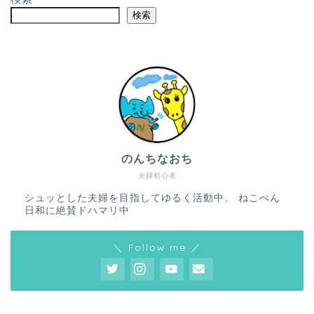
検索
のんちなおち
夫婦初心者
シュッとした夫婦を目指してゆるく活動中。 ねこぺん
日和に絶賛ドハマリ中
＼ Follow me ／
ホーム
プロフィール