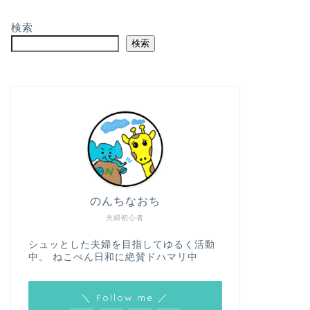
検索
検索
のんちなおち
夫婦初心者
シュッとした夫婦を目指してゆるく活動
中。 ねこぺん日和に絶賛ドハマリ中
＼ Follow me ／