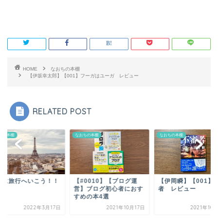
HOME
なおちの本棚
【伊坂幸太郎】【001】フーガはユーガ レビュー
RELATED POST
ちの本棚
なおちの本棚
なおちの本棚
リに旅行へいこう！！
【#0010】【ブログ運
【伊岡瞬】【001】
営】ブログ初心者におす
者 レビュー
すめの本4選
2022年3月17日
2021年10月17日
2021年10