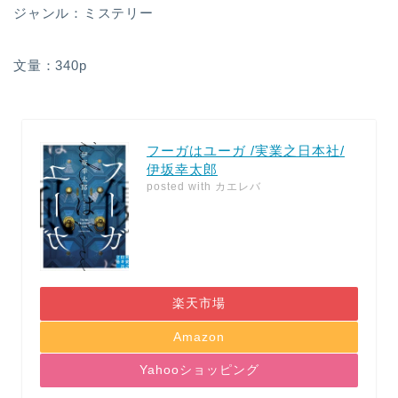
ジャンル：ミステリー
文量：340p
フーガはユーガ /実業之日本社/
伊坂幸太郎
posted with
カエレバ
楽天市場
Amazon
Yahooショッピング