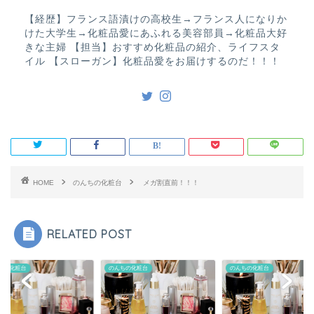
【経歴】フランス語漬けの高校生→フランス人になりか
けた大学生→化粧品愛にあふれる美容部員→化粧品大好
きな主婦 【担当】おすすめ化粧品の紹介、ライフスタ
イル 【スローガン】化粧品愛をお届けするのだ！！！
HOME
のんちの化粧台
メガ割直前！！！
RELATED POST
ちの化粧台
のんちの化粧台
のんちの化粧台