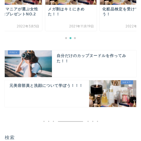
スメマニアが選ぶ女性
メガ割はキミにきめ
化粧品検定を受けて
喜ぶプレゼントNO.2
た！！
う！
2022年3月5日
2021年11月19日
2022年2
自分だけのカップヌードルを作ってみ
た！！
元美容部員と洗顔について学ぼう！！！
検索