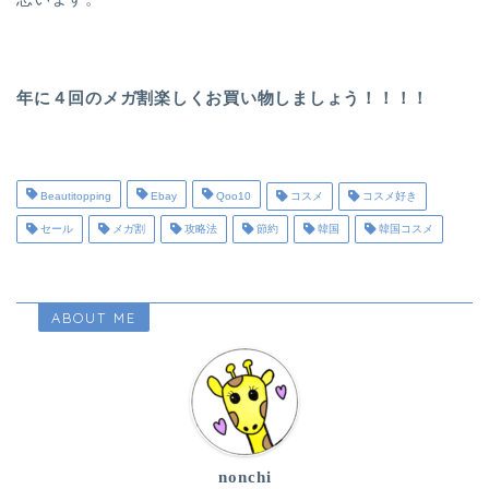
年に４回のメガ割楽しくお買い物しましょう！！！！
Beautitopping
Ebay
Qoo10
コスメ
コスメ好き
セール
メガ割
攻略法
節約
韓国
韓国コスメ
ABOUT ME
nonchi