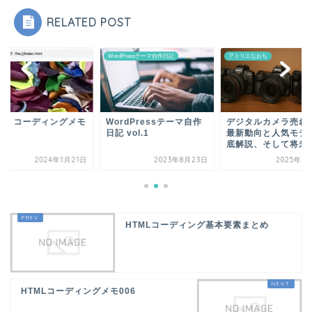
RELATED POST
L
WordPressテーマ自作日記
アトリエなおち
TML コーディングメモ
WordPressテーマ自作
デジタルカメラ売れ
3
日記 vol.1
最新動向と人気モデ
底解説、そして将来
2024年1月21日
2023年8月23日
2025年8
HTMLコーディング基本要素まとめ
HTMLコーディングメモ006