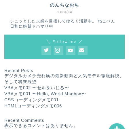
のんちなおち
夫婦初心者
シュッとした夫婦を目指してゆるく活動中。 ねこぺん
日和に絶賛ドハマリ中
＼ Follow me ／
ホーム
プロフィール
Recent Posts
デジタルカメラ売れ筋の最新動向と人気モデル徹底解説、
サービス
そして将来展望
VBAメモ002 〜セルをいじる〜
VBAメモ001 〜Hello, World Msgbox〜
ランキング
CSSコーディングメモ001
HTMLコーディングメモ006
Recent Comments
表示できるコメントはありません。