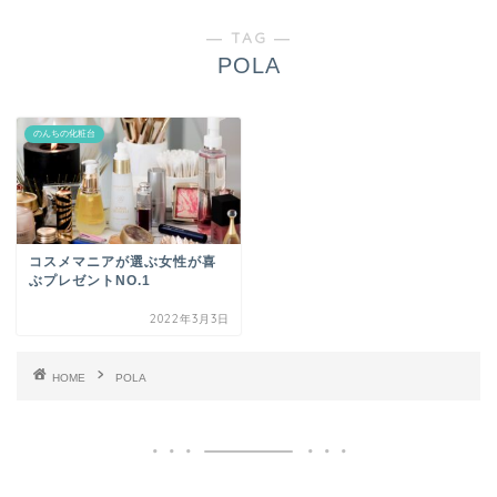
― TAG ―
POLA
のんちの化粧台
コスメマニアが選ぶ女性が喜
ぶプレゼントNO.1
2022年3月3日
HOME
POLA