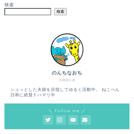
検索
検索
のんちなおち
夫婦初心者
シュッとした夫婦を目指してゆるく活動中。 ねこぺん
日和に絶賛ドハマリ中
＼ Follow me ／
ホーム