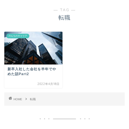
― TAG ―
転職
のんちのキャリア
新卒入社した会社を半年でや
めた話Part2
2022年4月18日
HOME
転職