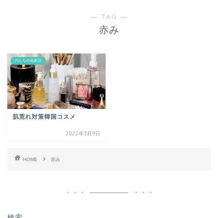
― TAG ―
赤み
のんちの化粧台
肌荒れ対策韓国コスメ
2022年3月9日
HOME
赤み
検索