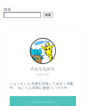
検索
検索
のんちなおち
夫婦初心者
シュッとした夫婦を目指してゆるく活動
中。 ねこぺん日和に絶賛ドハマリ中
＼ Follow me ／