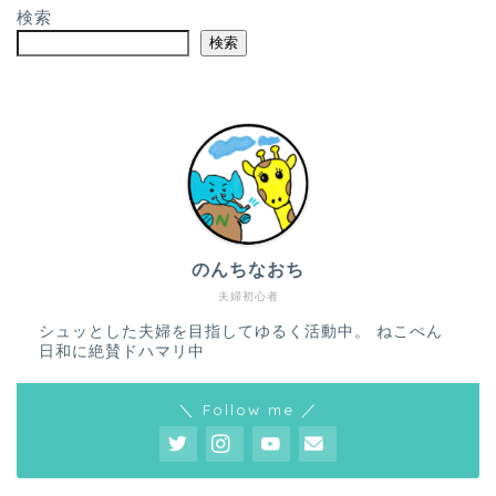
検索
検索
のんちなおち
夫婦初心者
シュッとした夫婦を目指してゆるく活動中。 ねこぺん
日和に絶賛ドハマリ中
＼ Follow me ／
ホーム