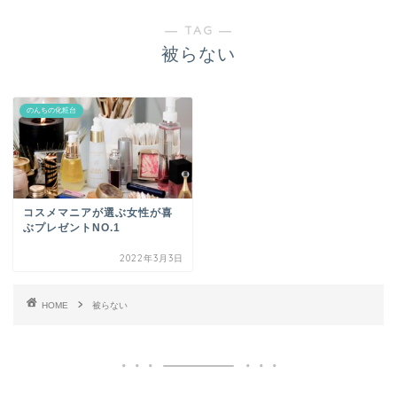
― TAG ―
被らない
のんちの化粧台
コスメマニアが選ぶ女性が喜
ぶプレゼントNO.1
2022年3月3日
HOME
被らない