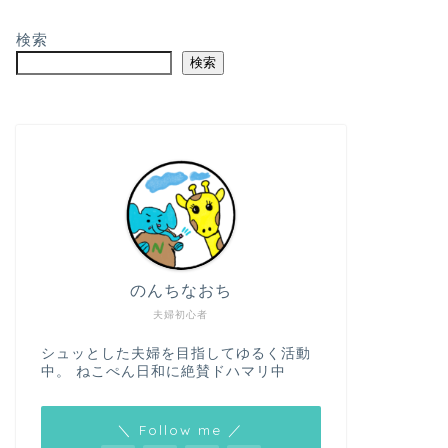
検索
検索
のんちなおち
夫婦初心者
シュッとした夫婦を目指してゆるく活動
中。 ねこぺん日和に絶賛ドハマリ中
＼ Follow me ／