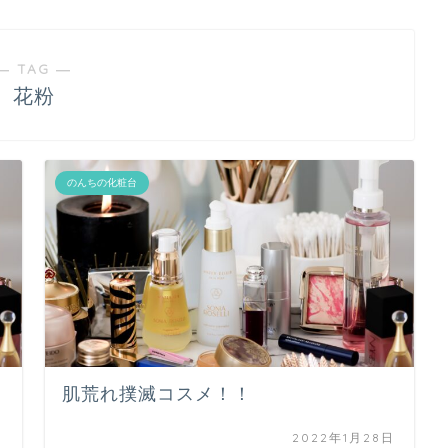
― TAG ―
花粉
のんちの化粧台
肌荒れ撲滅コスメ！！
日
2022年1月28日