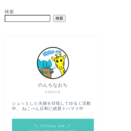
検索
検索
のんちなおち
夫婦初心者
シュッとした夫婦を目指してゆるく活動
中。 ねこぺん日和に絶賛ドハマリ中
＼ Follow me ／