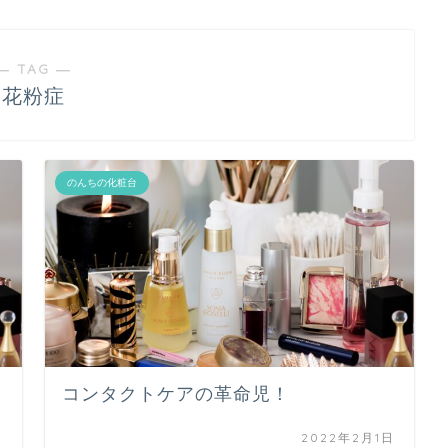
― TAG ―
花粉症
のんちの化粧台
コンタクトケアの革命児！
日
2022年2月1日