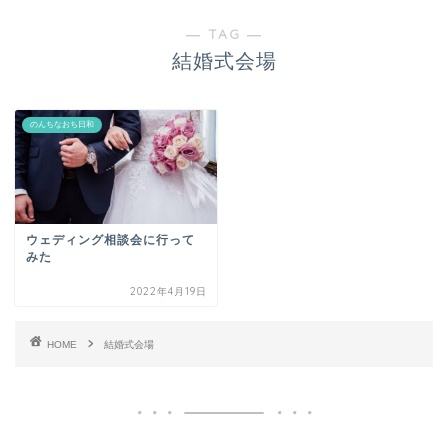
― TAG ―
結婚式会場
のんちなおち日和
ウェディング相談会に行って
みた
2022年4月19日
HOME
結婚式会場