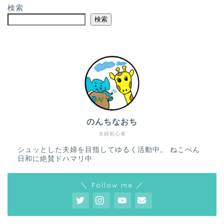
検索
検索
のんちなおち
夫婦初心者
シュッとした夫婦を目指してゆるく活動中。 ねこぺん
日和に絶賛ドハマリ中
＼ Follow me ／
ホーム