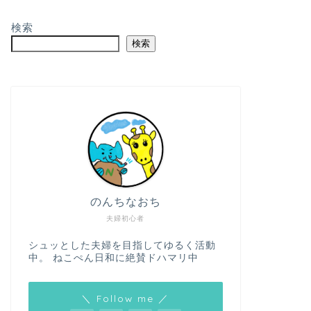
検索
検索
のんちなおち
夫婦初心者
シュッとした夫婦を目指してゆるく活動
中。 ねこぺん日和に絶賛ドハマリ中
＼ Follow me ／