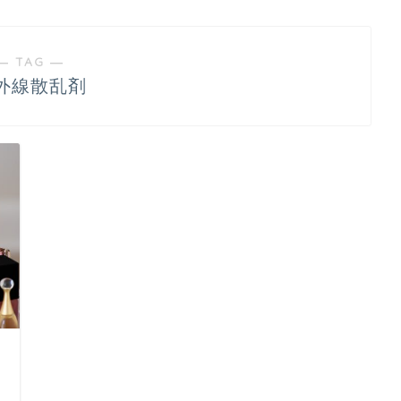
― TAG ―
外線散乱剤
日