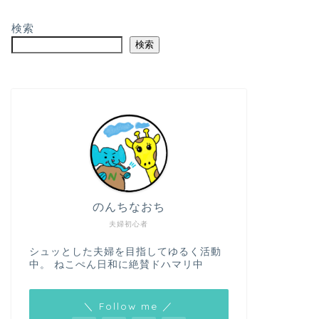
検索
検索
のんちなおち
夫婦初心者
シュッとした夫婦を目指してゆるく活動
中。 ねこぺん日和に絶賛ドハマリ中
＼ Follow me ／