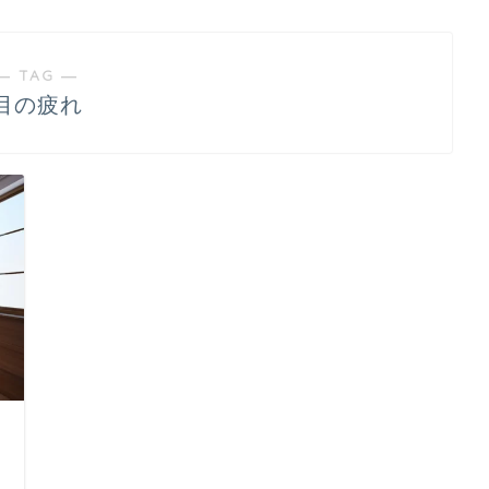
― TAG ―
目の疲れ
日