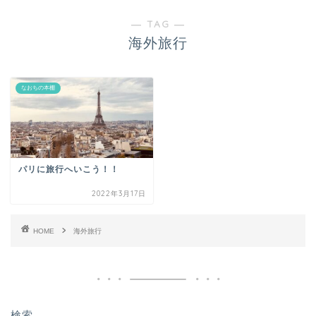
― TAG ―
海外旅行
なおちの本棚
パリに旅行へいこう！！
2022年3月17日
HOME
海外旅行
検索