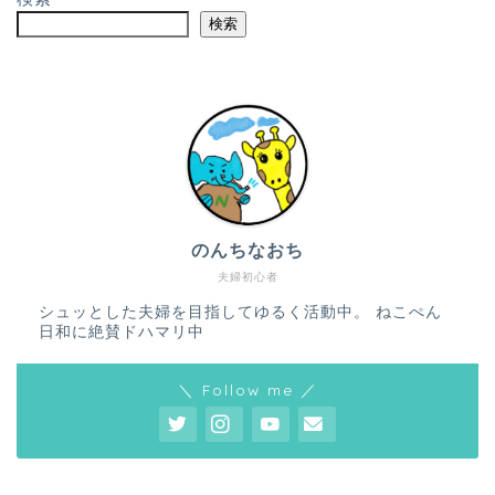
検索
のんちなおち
夫婦初心者
シュッとした夫婦を目指してゆるく活動中。 ねこぺん
日和に絶賛ドハマリ中
＼ Follow me ／
ホーム
プロフィール