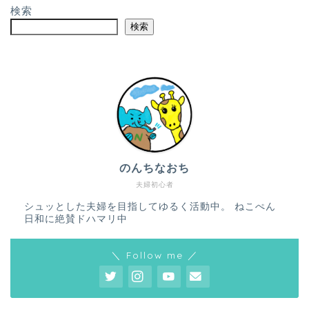
検索
検索
のんちなおち
夫婦初心者
シュッとした夫婦を目指してゆるく活動中。 ねこぺん
日和に絶賛ドハマリ中
＼ Follow me ／
ホーム