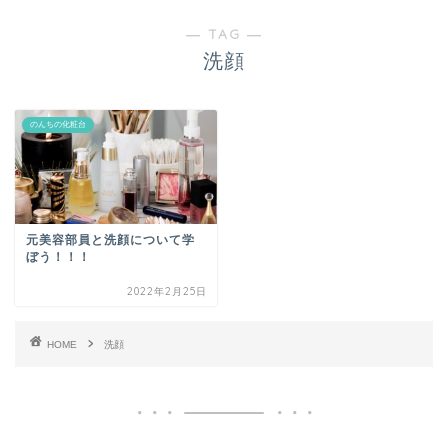
― TAG ―
洗顔
のんちの化粧台
元美容部員と洗顔について学
ぼう！！！
2022年2月25日
HOME
洗顔