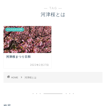
― TAG ―
河津桜とは
のんちなおち日和
河津桜まつり日和
2022年2月27日
HOME
河津桜とは
検索