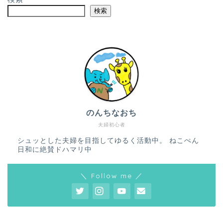
検索
のんちなおち
夫婦初心者
シュッとした夫婦を目指してゆるく活動中。 ねこぺん
日和に絶賛ドハマリ中
＼ Follow me ／
ホーム
プロフィール