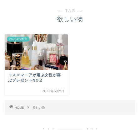
― TAG ―
欲しい物
のんちの化粧台
コスメマニアが選ぶ女性が喜
ぶプレゼントNO.2
2022年3月5日
HOME
欲しい物