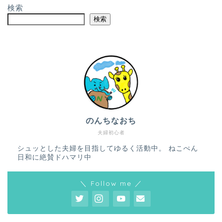
検索
検索
のんちなおち
夫婦初心者
シュッとした夫婦を目指してゆるく活動中。 ねこぺん
日和に絶賛ドハマリ中
＼ Follow me ／
ホーム