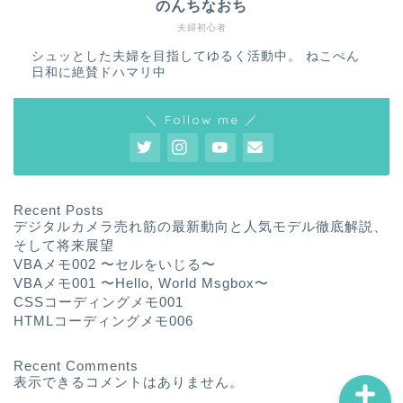
のんちなおち
夫婦初心者
シュッとした夫婦を目指してゆるく活動中。 ねこぺん
日和に絶賛ドハマリ中
＼ Follow me ／
ホーム
プロフィール
Recent Posts
デジタルカメラ売れ筋の最新動向と人気モデル徹底解説、
サービス
そして将来展望
VBAメモ002 〜セルをいじる〜
VBAメモ001 〜Hello, World Msgbox〜
ランキング
CSSコーディングメモ001
HTMLコーディングメモ006
Recent Comments
表示できるコメントはありません。