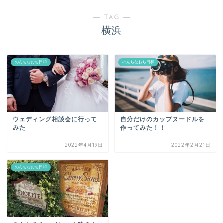
― TAG ―
横浜
のんちなおち日和
のんちなおち日和
ウェディング相談会に行って
自分だけのカップヌードルを
みた
作ってみた！！
2022年4月19日
2022年2月21日
のんちなおち日和