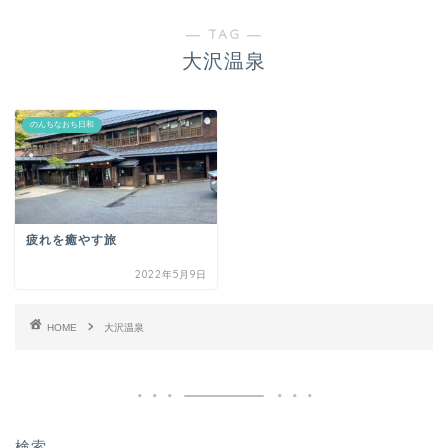
― TAG ―
大沢温泉
のんちなおち日和
疲れを癒やす旅
2022年5月9日
HOME
大沢温泉
検索