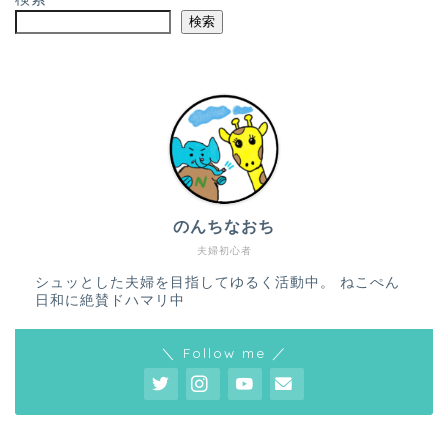
検索
のんちなおち
夫婦初心者
シュッとした夫婦を目指してゆるく活動中。 ねこぺん
日和に絶賛ドハマリ中
＼ Follow me ／
ホーム
プロフィール