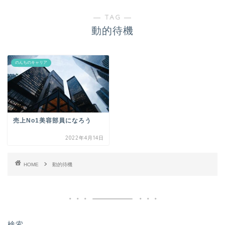
― TAG ―
動的待機
のんちのキャリア
売上No1美容部員になろう
2022年4月14日
HOME
動的待機
検索