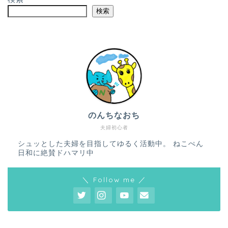
検索
のんちなおち
夫婦初心者
シュッとした夫婦を目指してゆるく活動中。 ねこぺん
日和に絶賛ドハマリ中
＼ Follow me ／
ホーム
プロフィール