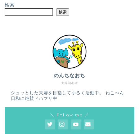
検索
検索
のんちなおち
夫婦初心者
シュッとした夫婦を目指してゆるく活動中。 ねこぺん
日和に絶賛ドハマリ中
＼ Follow me ／
ホーム