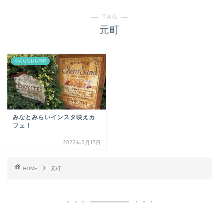
― TAG ―
元町
のんちなおち日和
みなとみらいインスタ映えカ
フェ！
2022年2月13日
HOME
元町