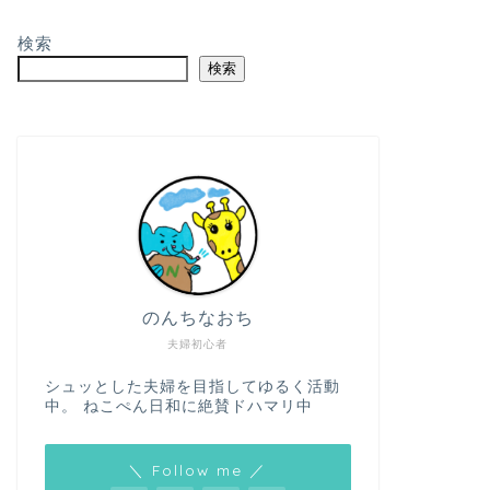
検索
検索
のんちなおち
夫婦初心者
シュッとした夫婦を目指してゆるく活動
中。 ねこぺん日和に絶賛ドハマリ中
＼ Follow me ／