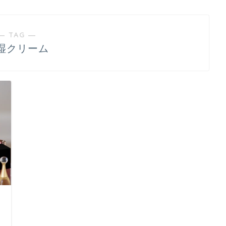
― TAG ―
湿クリーム
日