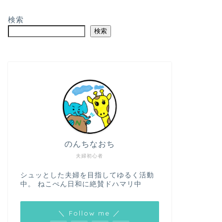
検索
検索
のんちなおち
夫婦初心者
シュッとした夫婦を目指してゆるく活動
中。 ねこぺん日和に絶賛ドハマリ中
＼ Follow me ／