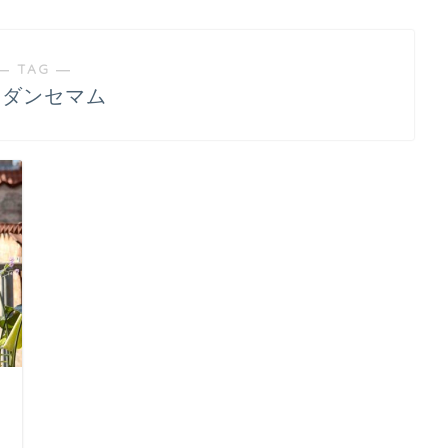
― TAG ―
ーダンセマム
日