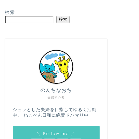
検索
検索
のんちなおち
夫婦初心者
シュッとした夫婦を目指してゆるく活動
中。 ねこぺん日和に絶賛ドハマリ中
＼ Follow me ／