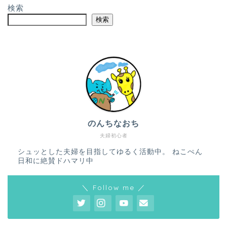
検索
検索
のんちなおち
夫婦初心者
シュッとした夫婦を目指してゆるく活動中。 ねこぺん
日和に絶賛ドハマリ中
＼ Follow me ／
ホーム