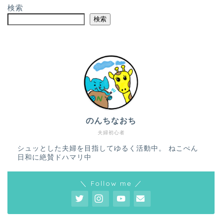
検索
検索
のんちなおち
夫婦初心者
シュッとした夫婦を目指してゆるく活動中。 ねこぺん
日和に絶賛ドハマリ中
＼ Follow me ／
ホーム