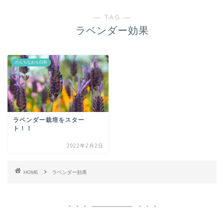
― TAG ―
ラベンダー効果
のんちなおち日和
ラベンダー栽培をスター
ト！！
2022年2月2日
HOME
ラベンダー効果