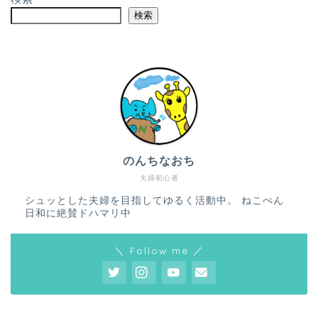
検索
のんちなおち
夫婦初心者
シュッとした夫婦を目指してゆるく活動中。 ねこぺん
日和に絶賛ドハマリ中
＼ Follow me ／
ホーム
プロフィール