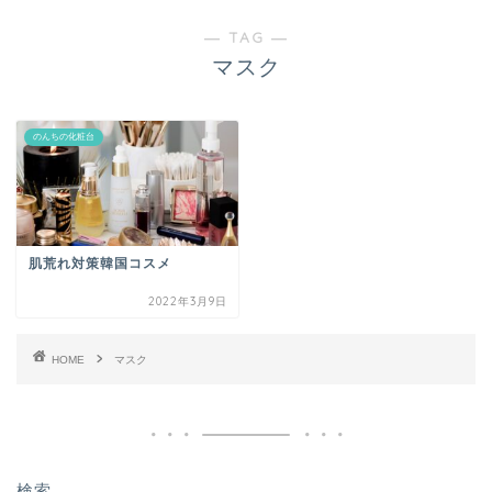
― TAG ―
マスク
のんちの化粧台
肌荒れ対策韓国コスメ
2022年3月9日
HOME
マスク
検索