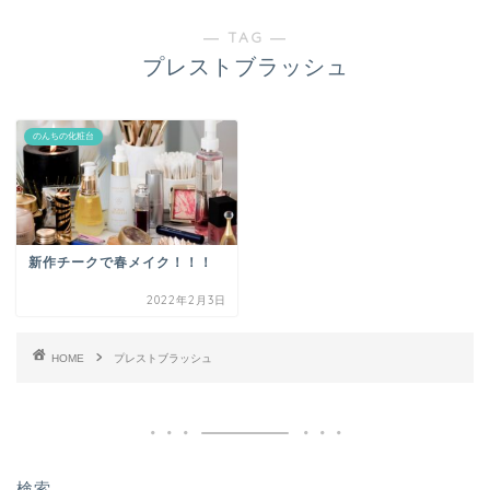
― TAG ―
プレストブラッシュ
のんちの化粧台
新作チークで春メイク！！！
2022年2月3日
HOME
プレストブラッシュ
検索