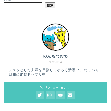
検索
のんちなおち
夫婦初心者
シュッとした夫婦を目指してゆるく活動中。 ねこぺん
日和に絶賛ドハマリ中
＼ Follow me ／
ホーム
プロフィール