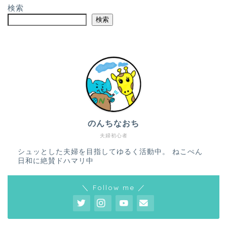
検索
検索
のんちなおち
夫婦初心者
シュッとした夫婦を目指してゆるく活動中。 ねこぺん
日和に絶賛ドハマリ中
＼ Follow me ／
ホーム