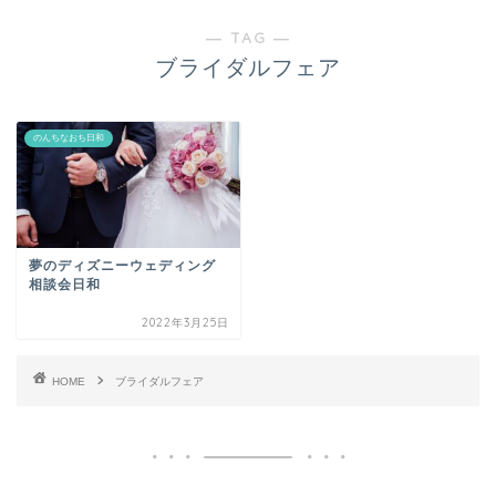
― TAG ―
ブライダルフェア
のんちなおち日和
夢のディズニーウェディング
相談会日和
2022年3月25日
HOME
ブライダルフェア