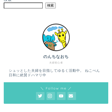
検索
のんちなおち
夫婦初心者
シュッとした夫婦を目指してゆるく活動中。 ねこぺん
日和に絶賛ドハマリ中
＼ Follow me ／
ホーム
プロフィール