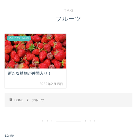
― TAG ―
フルーツ
のんちなおち日和
新たな植物が仲間入り！
2022年2月15日
HOME
フルーツ
検索