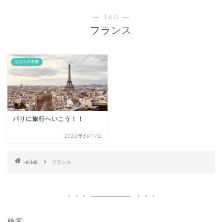
― TAG ―
フランス
なおちの本棚
パリに旅行へいこう！！
2022年3月17日
HOME
フランス
検索