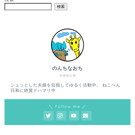
検索
のんちなおち
夫婦初心者
シュッとした夫婦を目指してゆるく活動中。 ねこぺん
日和に絶賛ドハマリ中
＼ Follow me ／
ホーム
プロフィール