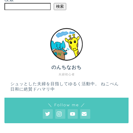
検索
のんちなおち
夫婦初心者
シュッとした夫婦を目指してゆるく活動中。 ねこぺん
日和に絶賛ドハマリ中
＼ Follow me ／
ホーム
プロフィール