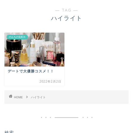
― TAG ―
ハイライト
のんちの化粧台
デートで大優勝コスメ！！
2022年2月2日
HOME
ハイライト
検索