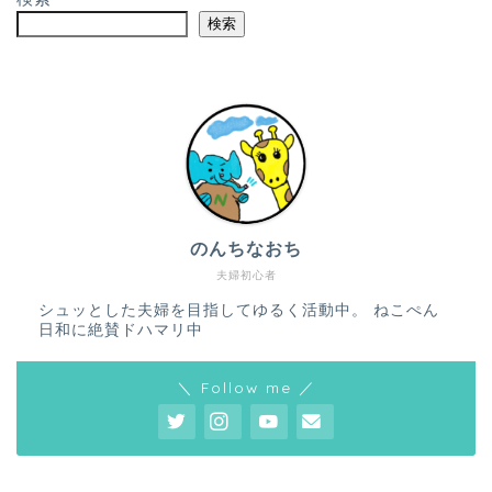
検索
のんちなおち
夫婦初心者
シュッとした夫婦を目指してゆるく活動中。 ねこぺん
日和に絶賛ドハマリ中
＼ Follow me ／
ホーム
プロフィール