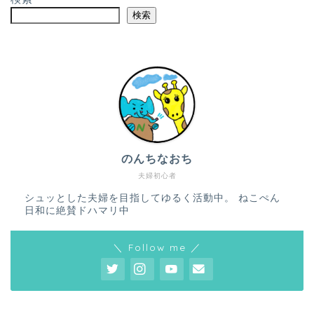
検索
のんちなおち
夫婦初心者
シュッとした夫婦を目指してゆるく活動中。 ねこぺん
日和に絶賛ドハマリ中
＼ Follow me ／
ホーム
プロフィール