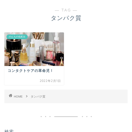
― TAG ―
タンパク質
のんちの化粧台
コンタクトケアの革命児！
2022年2月1日
HOME
タンパク質
検索