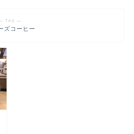
― TAG ―
ーズコーヒー
日