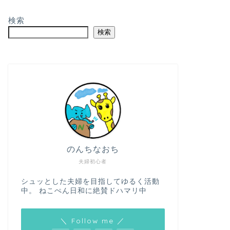
検索
検索
のんちなおち
夫婦初心者
シュッとした夫婦を目指してゆるく活動
中。 ねこぺん日和に絶賛ドハマリ中
＼ Follow me ／