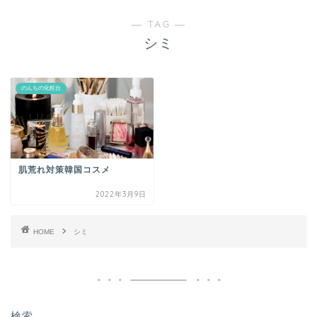
― TAG ―
シミ
のんちの化粧台
肌荒れ対策韓国コスメ
2022年3月9日
HOME
シミ
検索