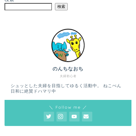
検索
のんちなおち
夫婦初心者
シュッとした夫婦を目指してゆるく活動中。 ねこぺん
日和に絶賛ドハマリ中
＼ Follow me ／
ホーム
プロフィール