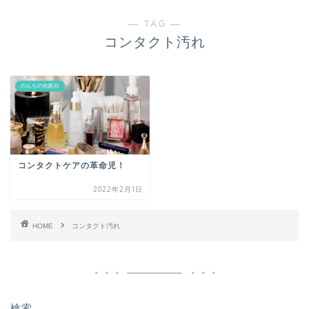
― TAG ―
コンタクト汚れ
のんちの化粧台
コンタクトケアの革命児！
2022年2月1日
HOME
コンタクト汚れ
検索