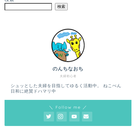
検索
のんちなおち
夫婦初心者
シュッとした夫婦を目指してゆるく活動中。 ねこぺん
日和に絶賛ドハマリ中
＼ Follow me ／
ホーム
プロフィール