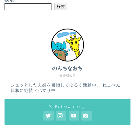
検索
のんちなおち
夫婦初心者
シュッとした夫婦を目指してゆるく活動中。 ねこぺん
日和に絶賛ドハマリ中
＼ Follow me ／
ホーム
プロフィール