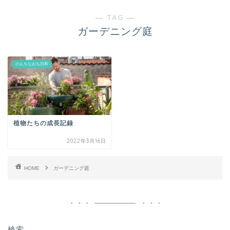
― TAG ―
ガーデニング庭
のんちなおち日和
植物たちの成長記録
2022年3月16日
HOME
ガーデニング庭
検索