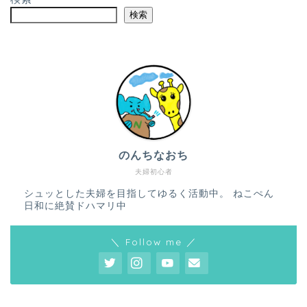
検索
のんちなおち
夫婦初心者
シュッとした夫婦を目指してゆるく活動中。 ねこぺん
日和に絶賛ドハマリ中
＼ Follow me ／
ホーム
プロフィール