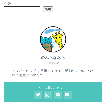
検索
検索
のんちなおち
夫婦初心者
シュッとした夫婦を目指してゆるく活動中。 ねこぺん
日和に絶賛ドハマリ中
＼ Follow me ／
ホーム