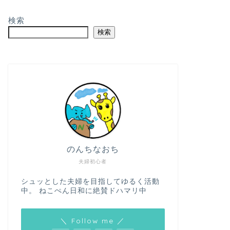
検索
検索
のんちなおち
夫婦初心者
シュッとした夫婦を目指してゆるく活動
中。 ねこぺん日和に絶賛ドハマリ中
＼ Follow me ／