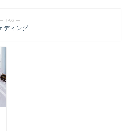
― TAG ―
ェディング