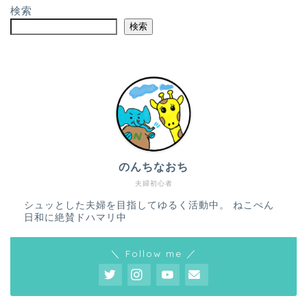
検索
検索
のんちなおち
夫婦初心者
シュッとした夫婦を目指してゆるく活動中。 ねこぺん
日和に絶賛ドハマリ中
＼ Follow me ／
ホーム